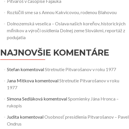
Pitvaroš v časopise Fajauka
Rozlúčili sme sa s Annou Kakvicovou, rodenou Blahovou
Dolnozemská veselica – Oslava našich koreňov, historických
míľnikov a výročí osídlenia Dolnej zeme Slovákmi, reportáž z
podujatia
NAJNOVŠIE KOMENTÁRE
Stefan
komentoval
Stretnutie Pitvarošanov v roku 1977
Jana Mitkova
komentoval
Stretnutie Pitvarošanov v roku
1977
Simona Sedláková
komentoval
Spomienky Jána Hronca –
rukopis
Judita
komentoval
Osobnosť presídlenia Pitvarošanov – Pavel
Ondrus