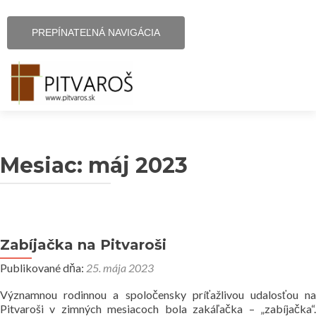
PREPÍNATEĽNÁ NAVIGÁCIA
Prejsť na obsah
O Pitvaroši
Mesiac:
máj 2023
Virtuálna prehliadka centra
Spoznávame Pitvaroš
Publikácie o Pitvaroši
Zabíjačka na Pitvaroši
Publikované dňa:
25. mája 2023
Linky
Významnou rodinnou a spoločensky príťažlivou udalosťou na
Pitvaroši v zimných mesiacoch bola zakáľačka – „zabíjačka“.
Kde všade sú Pitvarošania?