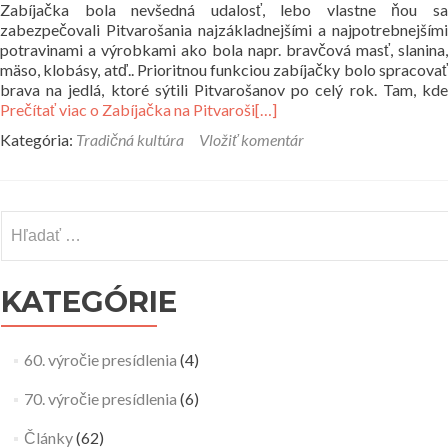
Zabíjačka bola nevšedná udalosť, lebo vlastne ňou sa
zabezpečovali Pitvarošania najzákladnejšími a najpotrebnejšími
potravinami a výrobkami ako bola napr. bravčová masť, slanina,
mäso, klobásy, atď.. Prioritnou funkciou zabíjačky bolo spracovať
brava na jedlá, ktoré sýtili Pitvarošanov po celý rok. Tam, kde
Prečítať viac o Zabíjačka na Pitvaroši
[…]
Kategória:
Tradičná kultúra
Vložiť komentár
Hľadať:
KATEGÓRIE
60. výročie presídlenia
(4)
70. výročie presídlenia
(6)
Články
(62)