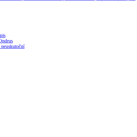
pis
 Ondrus
a neuskutoční