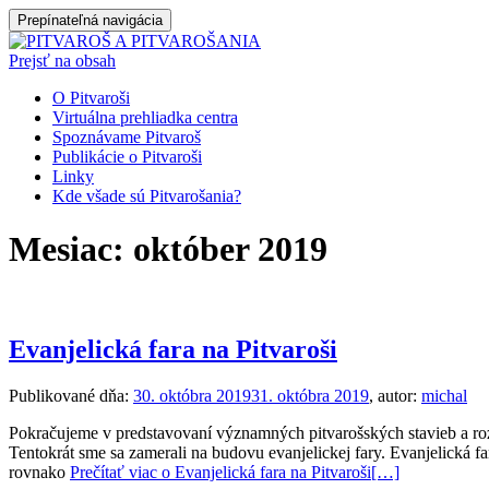
Prepínateľná navigácia
Prejsť na obsah
O Pitvaroši
Virtuálna prehliadka centra
Spoznávame Pitvaroš
Publikácie o Pitvaroši
Linky
Kde všade sú Pitvarošania?
Mesiac:
október 2019
Evanjelická fara na Pitvaroši
Publikované dňa:
30. októbra 2019
31. októbra 2019
, autor:
michal
Pokračujeme v predstavovaní významných pitvarošských stavieb a roz
Tentokrát sme sa zamerali na budovu evanjelickej fary. Evanjelická fa
rovnako
Prečítať viac o Evanjelická fara na Pitvaroši
[…]