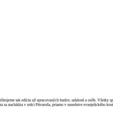
širujeme tak edíciu už spracovaných budov, udalostí a osôb. Všetky 
ra sa nachádza v srdci Pitvaroša, priamo v susedstve evanjelického kost