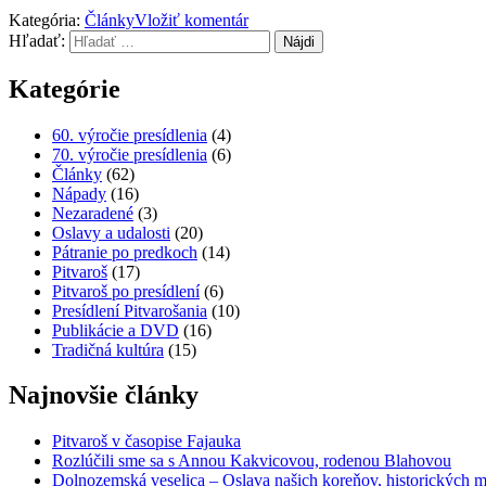
Kategória:
Články
Vložiť komentár
Hľadať:
Kategórie
60. výročie presídlenia
(4)
70. výročie presídlenia
(6)
Články
(62)
Nápady
(16)
Nezaradené
(3)
Oslavy a udalosti
(20)
Pátranie po predkoch
(14)
Pitvaroš
(17)
Pitvaroš po presídlení
(6)
Presídlení Pitvarošania
(10)
Publikácie a DVD
(16)
Tradičná kultúra
(15)
Najnovšie články
Pitvaroš v časopise Fajauka
Rozlúčili sme sa s Annou Kakvicovou, rodenou Blahovou
Dolnozemská veselica – Oslava našich koreňov, historických mí