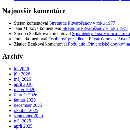
Najnovšie komentáre
Stefan
komentoval
Stretnutie Pitvarošanov v roku 1977
Jana Mitkova
komentoval
Stretnutie Pitvarošanov v roku 1977
Simona Sedláková
komentoval
Spomienky Jána Hronca – ruko
Judita
komentoval
Osobnosť presídlenia Pitvarošanov – Pavel
Zlatica Benková
komentoval
Podujatie „Pitvarošské dotyky“ s
Archív
júl 2026
jún 2026
máj 2026
apríl 2026
marec 2026
február 2026
január 2026
december 2025
október 2025
september 2025
máj 2025
apríl 2025