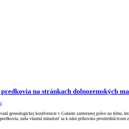
i predkovia na stránkach dolnozemských ma
l
aní genealogickej konferencie v Galante zameranej práve na tému, kto
predkovia, naša vlastná minulosť sa k nám prihovára prostredníctvom