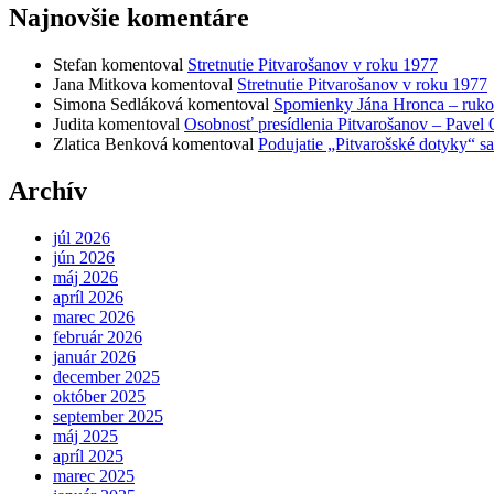
Najnovšie komentáre
Stefan
komentoval
Stretnutie Pitvarošanov v roku 1977
Jana Mitkova
komentoval
Stretnutie Pitvarošanov v roku 1977
Simona Sedláková
komentoval
Spomienky Jána Hronca – ruko
Judita
komentoval
Osobnosť presídlenia Pitvarošanov – Pavel
Zlatica Benková
komentoval
Podujatie „Pitvarošské dotyky“ s
Archív
júl 2026
jún 2026
máj 2026
apríl 2026
marec 2026
február 2026
január 2026
december 2025
október 2025
september 2025
máj 2025
apríl 2025
marec 2025