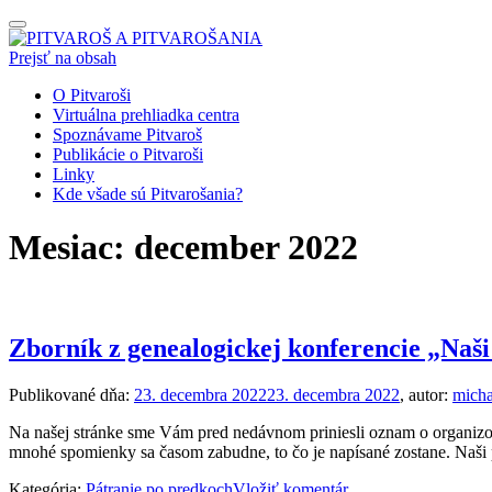
Prepínateľná
navigácia
Prejsť na obsah
O Pitvaroši
Virtuálna prehliadka centra
Spoznávame Pitvaroš
Publikácie o Pitvaroši
Linky
Kde všade sú Pitvarošania?
Mesiac:
december 2022
Zborník z genealogickej konferencie „Naš
Publikované dňa:
23. decembra 2022
23. decembra 2022
, autor:
micha
Na našej stránke sme Vám pred nedávnom priniesli oznam o organizov
mnohé spomienky sa časom zabudne, to čo je napísané zostane. Naši 
Kategória:
Pátranie po predkoch
Vložiť komentár