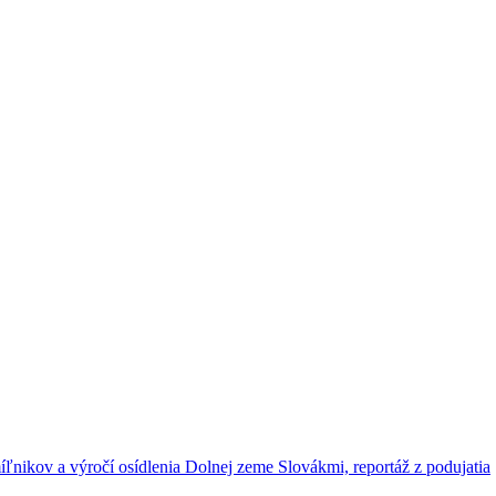
ľnikov a výročí osídlenia Dolnej zeme Slovákmi, reportáž z podujatia