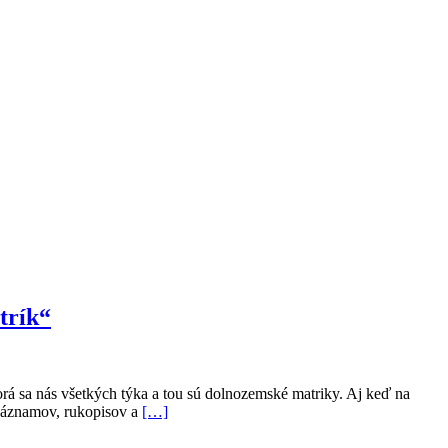
trík“
rá sa nás všetkých týka a tou sú dolnozemské matriky. Aj keď na
Prečítať
 záznamov, rukopisov a
[…]
viac
o