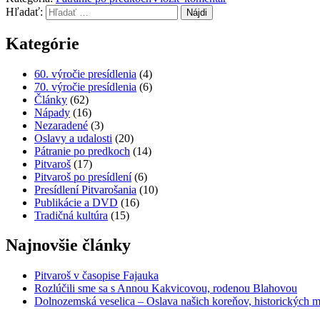
Hľadať:
Kategórie
60. výročie presídlenia
(4)
70. výročie presídlenia
(6)
Články
(62)
Nápady
(16)
Nezaradené
(3)
Oslavy a udalosti
(20)
Pátranie po predkoch
(14)
Pitvaroš
(17)
Pitvaroš po presídlení
(6)
Presídlení Pitvarošania
(10)
Publikácie a DVD
(16)
Tradičná kultúra
(15)
Najnovšie články
Pitvaroš v časopise Fajauka
Rozlúčili sme sa s Annou Kakvicovou, rodenou Blahovou
Dolnozemská veselica – Oslava našich koreňov, historických mí