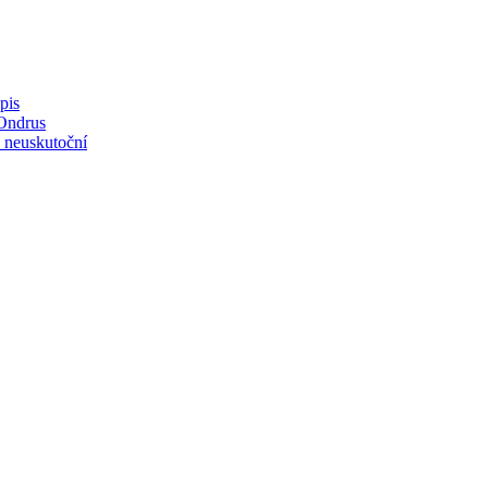
pis
 Ondrus
a neuskutoční