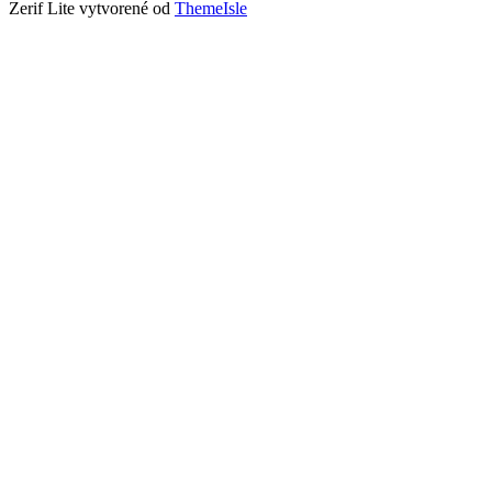
Zerif Lite
vytvorené od
ThemeIsle