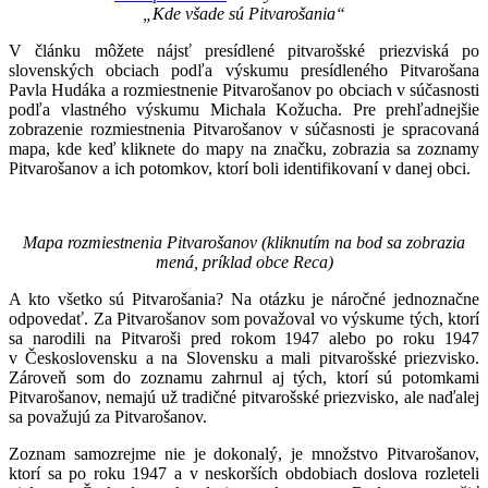
„Kde všade sú Pitvarošania“
V článku môžete nájsť presídlené pitvarošské priezviská po
slovenských obciach podľa výskumu presídleného Pitvarošana
Pavla Hudáka a rozmiestnenie Pitvarošanov po obciach v súčasnosti
podľa vlastného výskumu Michala Kožucha. Pre prehľadnejšie
zobrazenie rozmiestnenia Pitvarošanov v súčasnosti je spracovaná
mapa, kde keď kliknete do mapy na značku, zobrazia sa zoznamy
Pitvarošanov a ich potomkov, ktorí boli identifikovaní v danej obci.
Mapa rozmiestnenia Pitvarošanov (kliknutím na bod sa zobrazia
mená, príklad obce Reca)
A kto všetko sú Pitvarošania? Na otázku je náročné jednoznačne
odpovedať. Za Pitvarošanov som považoval vo výskume tých, ktorí
sa narodili na Pitvaroši pred rokom 1947 alebo po roku 1947
v Československu a na Slovensku a mali pitvarošské priezvisko.
Zároveň som do zoznamu zahrnul aj tých, ktorí sú potomkami
Pitvarošanov, nemajú už tradičné pitvarošské priezvisko, ale naďalej
sa považujú za Pitvarošanov.
Zoznam samozrejme nie je dokonalý, je množstvo Pitvarošanov,
ktorí sa po roku 1947 a v neskorších obdobiach doslova rozleteli