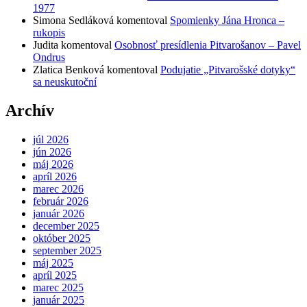
1977
Simona Sedláková
komentoval
Spomienky Jána Hronca –
rukopis
Judita
komentoval
Osobnosť presídlenia Pitvarošanov – Pavel
Ondrus
Zlatica Benková
komentoval
Podujatie „Pitvarošské dotyky“
sa neuskutoční
Archív
júl 2026
jún 2026
máj 2026
apríl 2026
marec 2026
február 2026
január 2026
december 2025
október 2025
september 2025
máj 2025
apríl 2025
marec 2025
január 2025