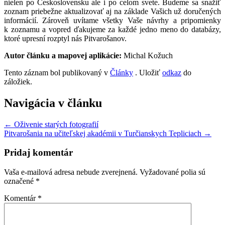
nielen po Československu ale i po celom svete. Budeme sa snažiť
zoznam priebežne aktualizovať aj na základe Vašich už doručených
informácií. Zároveň uvítame všetky Vaše návrhy a pripomienky
k zoznamu a vopred ďakujeme za každé jedno meno do databázy,
ktoré upresní rozptyl nás Pitvarošanov.
Autor článku a mapovej aplikácie:
Michal Kožuch
Tento záznam bol publikovaný v
Články
. Uložiť
odkaz
do
záložiek.
Navigácia v článku
←
Oživenie starých fotografií
Pitvarošania na učiteľskej akadémii v Turčianskych Tepliciach
→
Pridaj komentár
Vaša e-mailová adresa nebude zverejnená.
Vyžadované polia sú
označené
*
Komentár
*