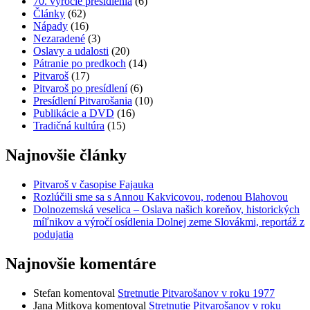
70. výročie presídlenia
(6)
Články
(62)
Nápady
(16)
Nezaradené
(3)
Oslavy a udalosti
(20)
Pátranie po predkoch
(14)
Pitvaroš
(17)
Pitvaroš po presídlení
(6)
Presídlení Pitvarošania
(10)
Publikácie a DVD
(16)
Tradičná kultúra
(15)
Najnovšie články
Pitvaroš v časopise Fajauka
Rozlúčili sme sa s Annou Kakvicovou, rodenou Blahovou
Dolnozemská veselica – Oslava našich koreňov, historických
míľnikov a výročí osídlenia Dolnej zeme Slovákmi, reportáž z
podujatia
Najnovšie komentáre
Stefan
komentoval
Stretnutie Pitvarošanov v roku 1977
Jana Mitkova
komentoval
Stretnutie Pitvarošanov v roku