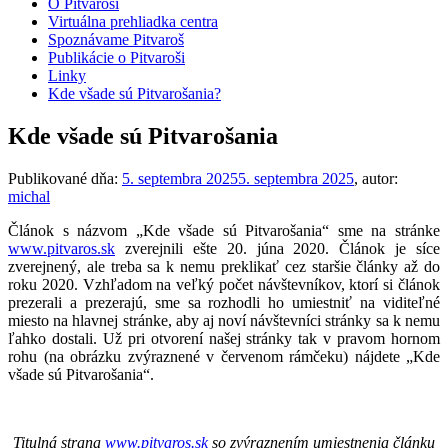
O Pitvaroši
Virtuálna prehliadka centra
Spoznávame Pitvaroš
Publikácie o Pitvaroši
Linky
Kde všade sú Pitvarošania?
Kde všade sú Pitvarošania
Publikované dňa:
5. septembra 2025
5. septembra 2025
, autor:
michal
Článok s názvom „Kde všade sú Pitvarošania“ sme na stránke
www.pitvaros.sk
zverejnili ešte 20. júna 2020. Článok je síce
zverejnený, ale treba sa k nemu preklikať cez staršie články až do
roku 2020. Vzhľadom na veľký počet návštevníkov, ktorí si článok
prezerali a prezerajú, sme sa rozhodli ho umiestniť na viditeľné
miesto na hlavnej stránke, aby aj noví návštevníci stránky sa k nemu
ľahko dostali. Už pri otvorení našej stránky tak v pravom hornom
rohu (na obrázku zvýraznené v červenom rámčeku) nájdete „Kde
všade sú Pitvarošania“.
Titulná strana
www.pitvaros.sk
so zvýraznením umiestnenia článku