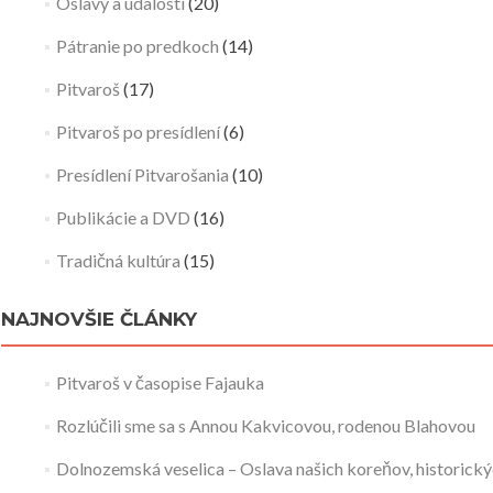
Oslavy a udalosti
(20)
Pátranie po predkoch
(14)
Pitvaroš
(17)
Pitvaroš po presídlení
(6)
Presídlení Pitvarošania
(10)
Publikácie a DVD
(16)
Tradičná kultúra
(15)
NAJNOVŠIE ČLÁNKY
Pitvaroš v časopise Fajauka
Rozlúčili sme sa s Annou Kakvicovou, rodenou Blahovou
Dolnozemská veselica – Oslava našich koreňov, historickýc