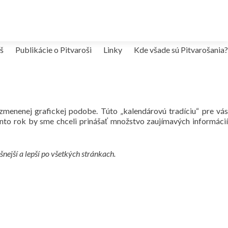
š
Publikácie o Pitvaroši
Linky
Kde všade sú Pitvarošania?
 zmenenej grafickej podobe. Túto „kalendárovú tradíciu“ pre vás
ento rok by sme chceli prinášať množstvo zaujímavých informácií
ejší a lepší po všetkých stránkach.