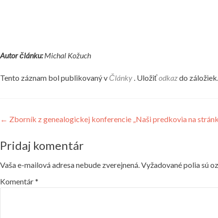
Autor článku:
Michal Kožuch
Tento záznam bol publikovaný v
Články
. Uložiť
odkaz
do záložiek
Navigácia v článku
←
Zborník z genealogickej konferencie „Naši predkovia na strá
Pridaj komentár
Vaša e-mailová adresa nebude zverejnená.
Vyžadované polia sú o
Komentár
*