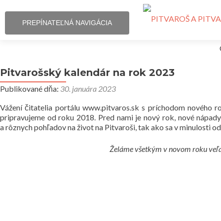
PREPÍNATEĽNÁ NAVIGÁCIA
Pitvarošský kalendár na rok 2023
Publikované dňa:
30. januára 2023
Vážení čitatelia portálu www.pitvaros.sk s príchodom nového ro
pripravujeme od roku 2018. Pred nami je nový rok, nové nápady,
a rôznych pohľadov na život na Pitvaroši, tak ako sa v minulosti od
Želáme všetkým v novom roku veľa z