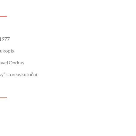
 1977
rukopis
Pavel Ondrus
ky“ sa neuskutoční