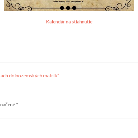
Kalendár na stiahnutie
.
nkach dolnozemských matrík“
značené
*