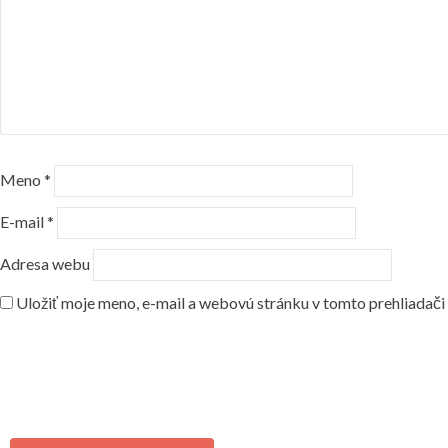
Meno
*
E-mail
*
Adresa webu
Uložiť moje meno, e-mail a webovú stránku v tomto prehliadač