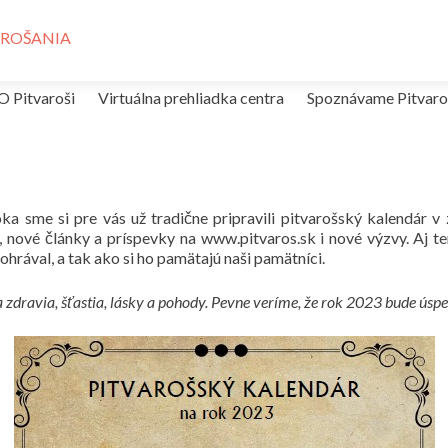
Prejsť na obsah
O Pitvaroši
Virtuálna prehliadka centra
Spoznávame Pitvaro
ka sme si pre vás už tradične pripravili pitvarošský kalendár v
 nové články a príspevky na www.pitvaros.sk i nové výzvy. Aj t
ohrával, a tak ako si ho pamätajú naši pamätníci.
dravia, šťastia, lásky a pohody. Pevne veríme, že rok 2023 bude úspešn