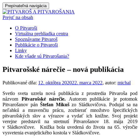
Prepínateľná navigácia
Prejsť na obsah
O Pitvaroši
Virtuálna prehliadka centra
Spoznávame Pitvaroš
Publikácie o Pitvaroši
Linky
Kde všade sú Pitvarošania?
Pitvarošské nárečie – nová publikácia
Publikované dňa:
12. októbra 2020
22. marca 2022
, autor:
michal
Svetlo sveta uzrela nová publikácia z prostredia Pitvaroša pod
názvom
Pitvarošské nárečie.
Autorom publikácie je potomok
Pitvarošanov pán
Štefan Mikuš
zo Sládkovičova. Podujal sa na
neľahkú a mravenčiu prácu, zozbierať množstvo špecifických
pitvarošských slov a výrazov a vydať ich knižne. Svoj projekt
verejne predstavil na stretnutí Pitvarošanov 18. mája 2019
v Sládkovičove. Knižka bola uvedená do života na 65. výročie
vysvetenia evanjelického kostola v Sládkovičove.