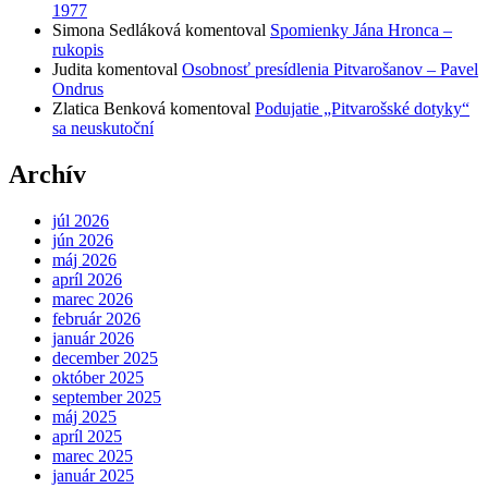
1977
Simona Sedláková
komentoval
Spomienky Jána Hronca –
rukopis
Judita
komentoval
Osobnosť presídlenia Pitvarošanov – Pavel
Ondrus
Zlatica Benková
komentoval
Podujatie „Pitvarošské dotyky“
sa neuskutoční
Archív
júl 2026
jún 2026
máj 2026
apríl 2026
marec 2026
február 2026
január 2026
december 2025
október 2025
september 2025
máj 2025
apríl 2025
marec 2025
január 2025