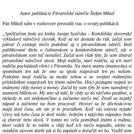
Autor publikácie Pitvarošské nárečie Štefan Mikuš
Pán Mikuš nám v rozhovore prezradil viac o svojej publikácii:
„Spúšťačom bola asi kniha Juraja Synčoka – Komlóšsky slovenský
výkladový nárečový slovník. Keď sa mi dostala do rúk, začal som
pátrať či existuje niečo podobné aj o pitvarošskom nárečí. Boli
publikované diela o čabianskom a kondorošskom nárečí, ale o
pitvarošskom som nič nenašiel. Začal som však tým, že som zbieral
pitvarošské nárečové slová. Moji rodičia, starí rodičia, aj ich starí
rodičia pochádzali všetci z Pitvaroša. Na starú mamu (mamovku) si
spomínam len tak že sme sa spolu rozprávali len po našom.
Podobne moji rodičia sa medzi sebou a so svojimi rodinnými
príslušníkmi rozprávali len týmto nárečím. Hoci postupne najmä so
známymi vždy menej a menej.
Začal by som tým že som narodený v
znamení blížencov. My sme už takí, že vždy sa do niečoho pustíme, a
niekedy to ani nedokončíme a začneme niečo iné. Zrodí sa nejaký
nápad a začneme na ňom pracovať. Hovorí sa že dôchodcovia
majú dosť času, ale nie je to pravidlom. Keď vás oslovia nejaké
výzvy tak toho času je dosť málo. Jedným z takýchto nápadov bolo
aj zbierať tieto slová. V tomto mi veľa pomáhali známi a rodina,
ktorí vedeli že to robím a vždy keď ich niečo napadlo, alebo sa
nejakým slovom stretli tak si ho zapísali a doručili mi ho. Využil som