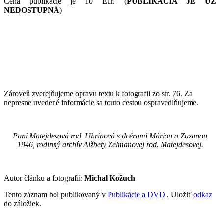
Cena publikácie je 10 Eur. (
PUBLIKÁCIA JE UŽ
NEDOSTUPNÁ
)
Zároveň zverejňujeme opravu textu k fotografii zo str. 76. Za
nepresne uvedené informácie sa touto cestou ospravedlňujeme.
Pani Matejdesová rod. Uhrinová s dcérami Máriou a Zuzanou
1946, rodinný archív Alžbety Zelmanovej rod. Matejdesovej.
Autor článku a fotografii:
Michal Kožuch
Tento záznam bol publikovaný v
Publikácie a DVD
. Uložiť
odkaz
do záložiek.