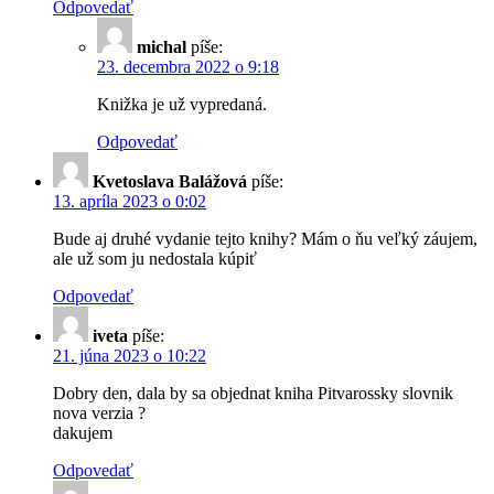
Odpovedať
michal
píše:
23. decembra 2022 o 9:18
Knižka je už vypredaná.
Odpovedať
Kvetoslava Balážová
píše:
13. apríla 2023 o 0:02
Bude aj druhé vydanie tejto knihy? Mám o ňu veľký záujem,
ale už som ju nedostala kúpiť
Odpovedať
iveta
píše:
21. júna 2023 o 10:22
Dobry den, dala by sa objednat kniha Pitvarossky slovnik
nova verzia ?
dakujem
Odpovedať