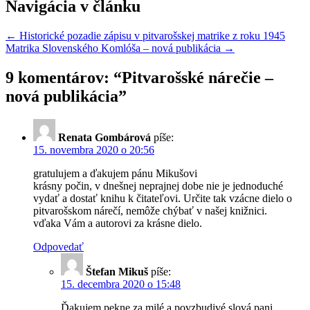
Navigácia v článku
←
Historické pozadie zápisu v pitvarošskej matrike z roku 1945
Matrika Slovenského Komlóša – nová publikácia
→
9 komentárov: “
Pitvarošské nárečie –
nová publikácia
”
Renata Gombárová
píše:
15. novembra 2020 o 20:56
gratulujem a ďakujem pánu Mikušovi
krásny počin, v dnešnej neprajnej dobe nie je jednoduché
vydať a dostať knihu k čitateľovi. Určite tak vzácne dielo o
pitvarošskom nárečí, nemôže chýbať v našej knižnici.
vďaka Vám a autorovi za krásne dielo.
Odpovedať
Štefan Mikuš
píše:
15. decembra 2020 o 15:48
Ďakujem pekne za milé a povzbudivé slová pani