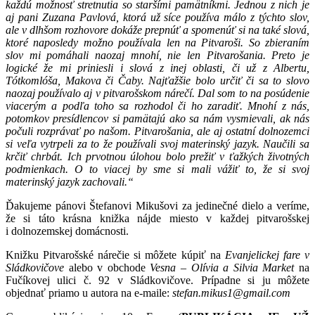
každú možnosť stretnutia so staršími pamätníkmi. Jednou z nich je
aj pani Zuzana Pavlová, ktorá už síce používa málo z týchto slov,
ale v dlhšom rozhovore dokáže prepnúť a spomenúť si na také slová,
ktoré naposledy možno používala len na Pitvaroši. So zbieraním
slov mi pomáhali naozaj mnohí, nie len Pitvarošania. Preto je
logické že mi priniesli i slová z inej oblasti, či už z Albertu,
Tótkomlóša, Makova či Čaby. Najťažšie bolo určiť či sa to slovo
naozaj používalo aj v pitvarošskom nárečí. Dal som to na posúdenie
viacerým a podľa toho sa rozhodol či ho zaradiť. Mnohí z nás,
potomkov presídlencov si pamätajú ako sa nám vysmievali, ak nás
počuli rozprávať po našom. Pitvarošania, ale aj ostatní dolnozemci
si veľa vytrpeli za to že používali svoj materinský jazyk. Naučili sa
krčiť chrbát. Ich prvotnou úlohou bolo prežiť v ťažkých životných
podmienkach. O to viacej by sme si mali vážiť to, že si svoj
materinský jazyk zachovali.“
Ďakujeme pánovi Štefanovi Mikušovi za jedinečné dielo a veríme,
že si táto krásna knižka nájde miesto v každej pitvarošskej
i dolnozemskej domácnosti.
Knižku Pitvarošské nárečie si môžete kúpiť na
Evanjelickej fare v
Sládkovičove
alebo v obchode
Vesna – Olívia a Silvia Market
na
Fučíkovej ulici č. 92 v Sládkovičove. Prípadne si ju môžete
objednať priamo u autora na e-maile:
stefan.mikus1@gmail.com