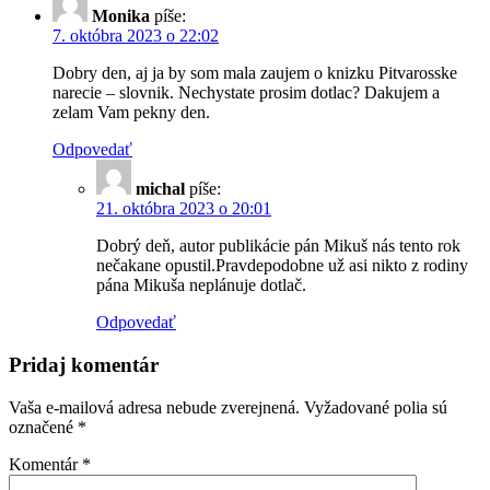
Monika
píše:
7. októbra 2023 o 22:02
Dobry den, aj ja by som mala zaujem o knizku Pitvarosske
narecie – slovnik. Nechystate prosim dotlac? Dakujem a
zelam Vam pekny den.
Odpovedať
michal
píše:
21. októbra 2023 o 20:01
Dobrý deň, autor publikácie pán Mikuš nás tento rok
nečakane opustil.Pravdepodobne už asi nikto z rodiny
pána Mikuša neplánuje dotlač.
Odpovedať
Pridaj komentár
Vaša e-mailová adresa nebude zverejnená.
Vyžadované polia sú
označené
*
Komentár
*