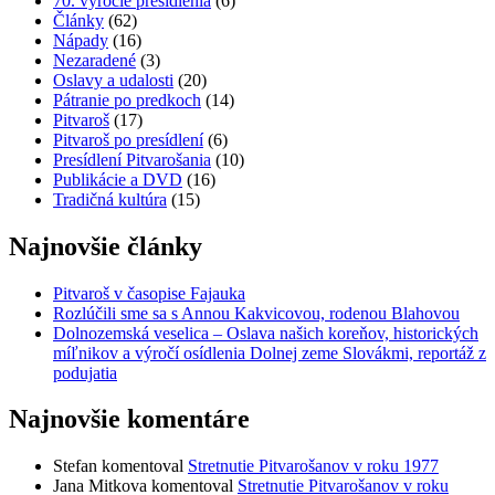
70. výročie presídlenia
(6)
Články
(62)
Nápady
(16)
Nezaradené
(3)
Oslavy a udalosti
(20)
Pátranie po predkoch
(14)
Pitvaroš
(17)
Pitvaroš po presídlení
(6)
Presídlení Pitvarošania
(10)
Publikácie a DVD
(16)
Tradičná kultúra
(15)
Najnovšie články
Pitvaroš v časopise Fajauka
Rozlúčili sme sa s Annou Kakvicovou, rodenou Blahovou
Dolnozemská veselica – Oslava našich koreňov, historických
míľnikov a výročí osídlenia Dolnej zeme Slovákmi, reportáž z
podujatia
Najnovšie komentáre
Stefan
komentoval
Stretnutie Pitvarošanov v roku 1977
Jana Mitkova
komentoval
Stretnutie Pitvarošanov v roku