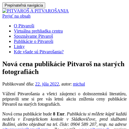
Prepínateľná navigácia
Prejsť na obsah
O Pitvaroši
Virtuálna prehliadka centra
Spoznávame Pitvaroš
Publikácie o Pitvaroši
Linky
Kde všade sú Pitvarošania?
Nová cena publikácie Pitvaroš na starých
fotografiách
Publikované dňa:
22. júla 2022
, autor:
michal
Vážení Pitvarošania a všetci záujemci o dolnozemskú literatúru,
pripravili sme si pre vás letnú akciu zníženia ceny publikácie
Pitvaroš na starých fotografiách.
Nová cena publikácie bude
8 Eur
.
Publikáciu si môžete kúpiť každú
nedeľu v Evanjelickom kostole v Sládkovičove, pred službami
Božími, alebo objednať na tel. čísle: 0904 589 207, resp. na adrese