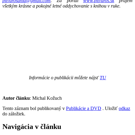
pitvarosania@gmail.com
.
Za portál
www.pitvaros.sk
prajem
všetkým krásne a pokojné letné oddychovanie s knihou v ruke.
Informácie o publikácii môžete nájsť
TU
Autor článku
: Michal Kožuch
Tento záznam bol publikovaný v
Publikácie a DVD
. Uložiť
odkaz
do záložiek.
Navigácia v článku