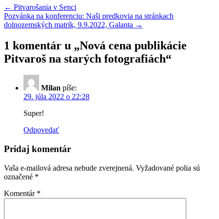
←
Pitvarošania v Senci
Pozvánka na konferenciu: Naši predkovia na stránkach
dolnozemských matrík, 9.9.2022, Galanta
→
1 komentár u „
Nová cena publikácie
Pitvaroš na starých fotografiách
“
Milan
píše:
29. júla 2022 o 22:28
Super!
Odpovedať
Pridaj komentár
Vaša e-mailová adresa nebude zverejnená.
Vyžadované polia sú
označené
*
Komentár
*