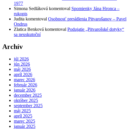
1977
Simona Sedláková
komentoval
Spomienky Jána Hronca –
rukopis
Judita
komentoval
Osobnosť presídlenia Pitvarošanov – Pavel
Ondrus
Zlatica Benková
komentoval
Podujatie „Pitvarošské dotyky“
sa neuskutoční
Archív
júl 2026
jún 2026
máj 2026
apríl 2026
marec 2026
február 2026
január 2026
december 2025
október 2025
september 2025
máj 2025
apríl 2025
marec 2025
január 2025