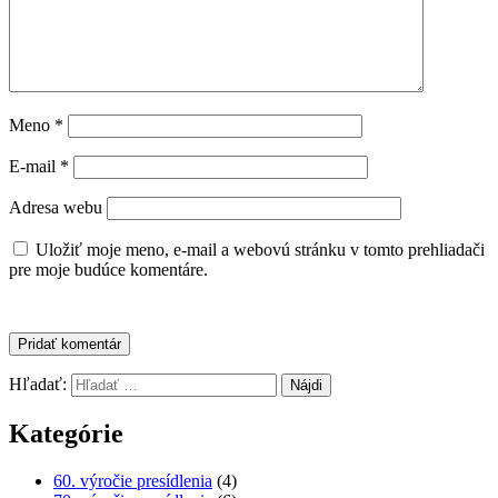
Meno
*
E-mail
*
Adresa webu
Uložiť moje meno, e-mail a webovú stránku v tomto prehliadači
pre moje budúce komentáre.
Hľadať:
Kategórie
60. výročie presídlenia
(4)