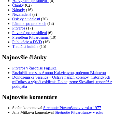
70. výročie presídlenia
(6)
Články
(62)
Nápady
(16)
Nezaradené
(3)
Oslavy a udalosti
(20)
Pátranie po predkoch
(14)
Pitvaroš
(17)
Pitvaroš po presídlení
(6)
Presídlení Pitvarošania
(10)
Publikácie a DVD
(16)
Tradičná kultúra
(15)
Najnovšie články
Pitvaroš v časopise Fajauka
Rozlúčili sme sa s Annou Kakvicovou, rodenou Blahovou
Dolnozemská veselica – Oslava našich koreňov, historických
míľnikov a výročí osídlenia Dolnej zeme Slovákmi, reportáž z
podujatia
Najnovšie komentáre
Stefan
komentoval
Stretnutie Pitvarošanov v roku 1977
Jana Mitkova
komentoval
Stretnutie Pitvarošanov v roku