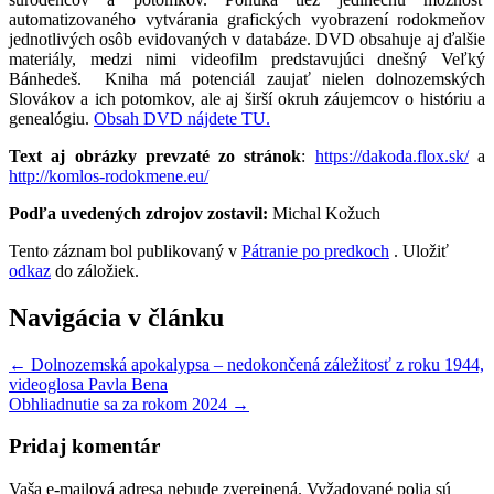
automatizovaného vytvárania grafických vyobrazení rodokmeňov
jednotlivých osôb evidovaných v databáze. DVD obsahuje aj ďalšie
materiály, medzi nimi videofilm predstavujúci dnešný Veľký
Bánhedeš. Kniha má potenciál zaujať nielen dolnozemských
Slovákov a ich potomkov, ale aj širší okruh záujemcov o históriu a
genealógiu.
Obsah DVD nájdete TU.
Text aj obrázky prevzaté zo stránok
:
https://dakoda.flox.sk/
a
http://komlos-rodokmene.eu/
Podľa uvedených zdrojov zostavil:
Michal Kožuch
Tento záznam bol publikovaný v
Pátranie po predkoch
. Uložiť
odkaz
do záložiek.
Navigácia v článku
←
Dolnozemská apokalypsa – nedokončená záležitosť z roku 1944,
videoglosa Pavla Bena
Obhliadnutie sa za rokom 2024
→
Pridaj komentár
Vaša e-mailová adresa nebude zverejnená.
Vyžadované polia sú