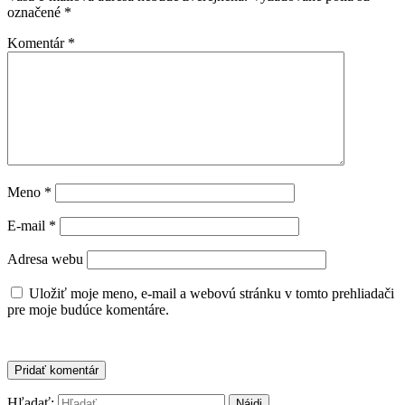
označené
*
Komentár
*
Meno
*
E-mail
*
Adresa webu
Uložiť moje meno, e-mail a webovú stránku v tomto prehliadači
pre moje budúce komentáre.
Hľadať: