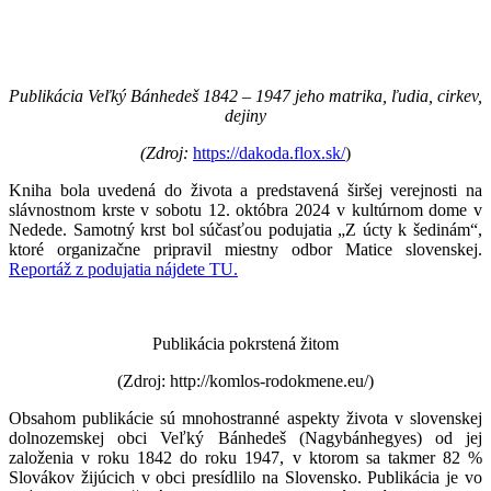
Publikácia
Veľký Bánhedeš 1842 – 1947 jeho matrika, ľudia, cirkev,
dejiny
(Zdroj:
https://dakoda.flox.sk/
)
Kniha bola uvedená do života a predstavená širšej verejnosti na
slávnostnom krste v sobotu 12. októbra 2024 v kultúrnom dome v
Nedede. Samotný krst bol súčasťou podujatia „Z úcty k šedinám“,
ktoré organizačne pripravil miestny odbor Matice slovenskej.
Reportáž z podujatia nájdete TU.
Publikácia pokrstená žitom
(Zdroj: http://komlos-rodokmene.eu/)
Obsahom publikácie sú mnohostranné aspekty života v slovenskej
dolnozemskej obci Veľký Bánhedeš (Nagybánhegyes) od jej
založenia v roku 1842 do roku 1947, v ktorom sa takmer 82 %
Slovákov žijúcich v obci presídlilo na Slovensko. Publikácia je vo