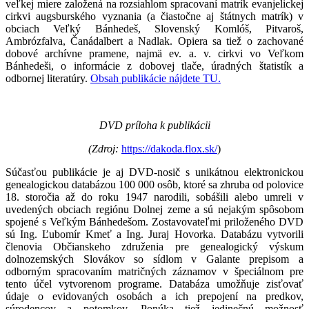
veľkej miere založená na rozsiahlom spracovaní matrík evanjelickej
cirkvi augsburského vyznania (a čiastočne aj štátnych matrík) v
obciach Veľký Bánhedeš, Slovenský Komlóš, Pitvaroš,
Ambrózfalva, Čanádalbert a Nadlak. Opiera sa tiež o zachované
dobové archívne pramene, najmä ev. a. v. cirkvi vo Veľkom
Bánhedeši, o informácie z dobovej tlače, úradných štatistík a
odbornej literatúry.
Obsah publikácie nájdete TU.
DVD príloha k publikácii
(Zdroj:
https://dakoda.flox.sk/
)
Súčasťou publikácie je aj DVD-nosič s unikátnou elektronickou
genealogickou databázou 100 000 osôb, ktoré sa zhruba od polovice
18. storočia až do roku 1947 narodili, sobášili alebo umreli v
uvedených obciach regiónu Dolnej zeme a sú nejakým spôsobom
spojené s Veľkým Bánhedešom. Zostavovateľmi priloženého DVD
sú Ing. Ľubomír Kmeť a Ing. Juraj Hovorka. Databázu vytvorili
členovia Občianskeho združenia pre genealogický výskum
dolnozemských Slovákov so sídlom v Galante prepisom a
odborným spracovaním matričných záznamov v špeciálnom pre
tento účel vytvorenom programe. Databáza umožňuje zisťovať
údaje o evidovaných osobách a ich prepojení na predkov,
súrodencov a potomkov. Ponúka tiež jedinečnú možnosť