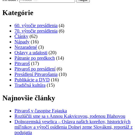
Kategórie
60. výročie presídlenia
(4)
70. výročie presídlenia
(6)
Články
(62)
Nápady
(16)
Nezaradené
(3)
Oslavy a udalosti
(20)
Pátranie po predkoch
(14)
Pitvaroš
(17)
Pitvaroš po presídlení
(6)
Presídlení Pitvarošania
(10)
Publikácie a DVD
(16)
Tradičná kultúra
(15)
Najnovšie články
Pitvaroš v časopise Fajauka
Rozlúčili sme sa s Annou Kakvicovou, rodenou Blahovou
Dolnozemská veselica – Oslava našich koreňov, historických
míľnikov a výročí osídlenia Dolnej zeme Slovákmi, reportáž z
podujatia