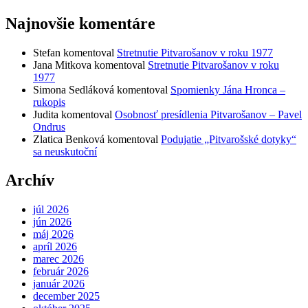
Najnovšie komentáre
Stefan
komentoval
Stretnutie Pitvarošanov v roku 1977
Jana Mitkova
komentoval
Stretnutie Pitvarošanov v roku
1977
Simona Sedláková
komentoval
Spomienky Jána Hronca –
rukopis
Judita
komentoval
Osobnosť presídlenia Pitvarošanov – Pavel
Ondrus
Zlatica Benková
komentoval
Podujatie „Pitvarošské dotyky“
sa neuskutoční
Archív
júl 2026
jún 2026
máj 2026
apríl 2026
marec 2026
február 2026
január 2026
december 2025