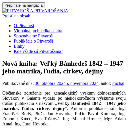
Prepínateľná navigácia
Prejsť na obsah
O Pitvaroši
Virtuálna prehliadka centra
Spoznávame Pitvaroš
Publikácie o Pitvaroši
Linky
Kde všade sú Pitvarošania?
Nová kniha: Veľký Bánhedeš 1842 – 1947
jeho matrika, ľudia, cirkev, dejiny
Publikované dňa:
30. októbra 2024
5. novembra 2024
, autor:
michal
Občianske združenie pre genealogický výskum dolnozemských
Slovákov v Galante vydalo po niekoľkoročnom výskume svoju
ďalšiu publikáciu s názvom „
Veľký Bánhedeš 1842 – 1947 jeho
matrika, ľudia, cirkev, dejiny
“. Autormi publikácie sú: Ing.
František Boriš, PhDr. Ján Hovorka, PhDr. Pavol Komora, Ing.
Ľubomír Kmeť, Eva Tušková, Ing. Michal Hronec, Mgr. Adam
Antal, Ing. Juraj Hovorka.