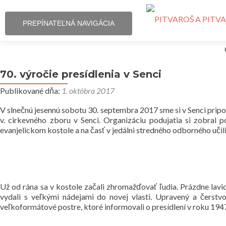
PREPÍNATEĽNÁ NAVIGÁCIA
70. výročie presídlenia v Senci
Publikované dňa:
1. októbra 2017
V slnečnú jesennú sobotu 30. septembra 2017 sme si v Senci pripo
v. cirkevného zboru v Senci. Organizáciu podujatia si zobral 
evanjelickom kostole a na časť v jedálni stredného odborného učili
Už od rána sa v kostole začali zhromažďovať ľudia. Prázdne lavic
vydali s veľkými nádejami do novej vlasti. Upravený a čerstvo
veľkoformátové postre, ktoré informovali o presídlení v roku 1947