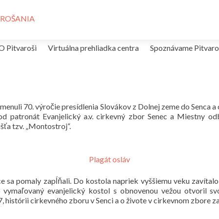
Prejsť na obsah
O Pitvaroši
Virtuálna prehliadka centra
Spoznávame Pitvaro
menuli 70. výročie presídlenia Slovákov z Dolnej zeme do Senca a 
pod patronát Evanjelický a.v. cirkevný zbor Senec a Miestny od
šťa tzv. „Montostroj“.
Plagát osláv
e sa pomaly zapĺňali. Do kostola napriek vyššiemu veku zavítalo 
 vymaľovaný evanjelický kostol s obnovenou vežou otvoril svoj
, histórii cirkevného zboru v Senci a o živote v cirkevnom zbore z