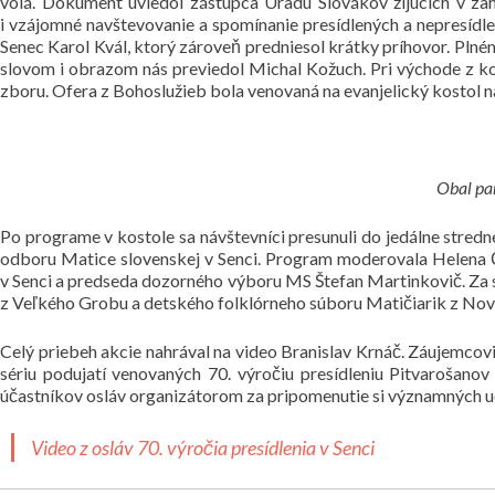
volá. Dokument uviedol zástupca Úradu Slovákov žijúcich v zah
i vzájomné navštevovanie a spomínanie presídlených a nepresídle
Senec Karol Kvál, ktorý zároveň predniesol krátky príhovor. Plné
slovom i obrazom nás previedol Michal Kožuch. Pri východe z kos
zboru. Ofera z Bohoslužieb bola venovaná na evanjelický kostol na 
Obal pam
Po programe v kostole sa návštevníci presunuli do jedálne stre
odboru Matice slovenskej v Senci. Program moderovala Helena Č
v Senci a predseda dozorného výboru MS Štefan Martinkovič. Za 
z Veľkého Grobu a detského folklórneho súboru Matičiarik z No
Celý priebeh akcie nahrával na video Branislav Krnáč. Záujemcovi
sériu podujatí venovaných 70. výročiu presídleniu Pitvarošano
účastníkov osláv organizátorom za pripomenutie si významných uda
Video z osláv 70. výročia presídlenia v Senci