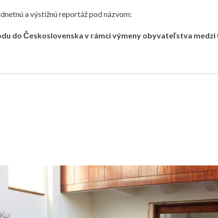
odnetnú a výstižnú reportáž pod názvom:
ríchodu do Československa v rámci výmeny obyvateľstva med