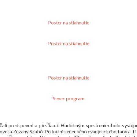
Poster na stiahnutie
Poster na stiahnutie
Poster na stiahnutie
Senec program
začali predspevmi a piesňami. Hudobným spestrením bolo vystúp
ej a Zuzany Szabó. Po kázni seneckého evanjelického farára T