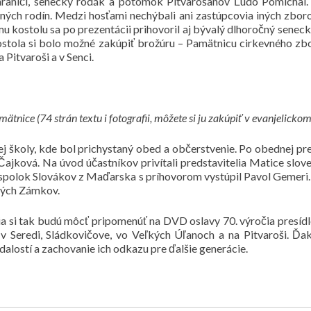
raničí, senecký rodák a potomok Pitvarošanov Ľudo Pomichal. D
ných rodín. Medzi hosťami nechýbali ani zastúpcovia iných zboro
mu kostolu sa po prezentácii prihovoril aj bývalý dlhoročný senec
tola si bolo možné zakúpiť brožúru – Pamätnicu cirkevného zboru
Pitvaroši a v Senci.
ätnice (74 strán textu i fotografii, môžete si ju zakúpiť v evanjelickom
dnej školy, kde bol prichystaný obed a občerstvenie. Po obednej
ajková. Na úvod účastníkov privítali predstavitelia Matice sl
spolok Slovákov z Maďarska s príhovorom vystúpil Pavol Gemeri.
vých Zámkov.
a si tak budú môcť pripomenúť na DVD oslavy 70. výročia presídle
v v Seredi, Sládkovičove, vo Veľkých Úľanoch a na Pitvaroši. 
lostí a zachovanie ich odkazu pre ďalšie generácie.