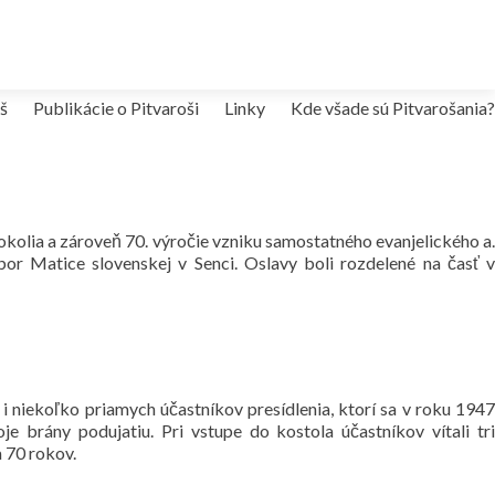
š
Publikácie o Pitvaroši
Linky
Kde všade sú Pitvarošania?
okolia a zároveň 70. výročie vzniku samostatného evanjelického a.
bor Matice slovenskej v Senci. Oslavy boli rozdelené na časť v
i niekoľko priamych účastníkov presídlenia, ktorí sa v roku 1947
e brány podujatiu. Pri vstupe do kostola účastníkov vítali tri
a 70 rokov.