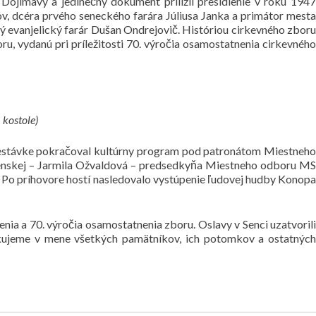
ojímavý a jedinečný dokument prilížil presídlenie v roku 1947
v, dcéra prvého seneckého farára Júliusa Janka a primátor mesta
ký evanjelický farár Dušan Ondrejovič. Históriou cirkevného zboru
, vydanú pri príležitosti 70. výročia osamostatnenia cirkevného
 kostole)
 prestávke pokračoval kultúrny program pod patronátom Miestneho
ovenskej – Jarmila Ožvaldová – predsedkyňa Miestneho odboru MS
 Po príhovore hostí nasledovalo vystúpenie ľudovej hudby Konopa
nia a 70. výročia osamostatnenia zboru. Oslavy v Senci uzatvorili
Ďakujeme v mene všetkých pamätníkov, ich potomkov a ostatných